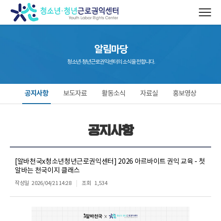
알림마당
청소년·청년근로권익센터의 소식을 전합니다.
공지사항
보도자료
활동소식
자료실
홍보영상
공지사항
[알바천국x청소년청년근로권익센터] 2026 아르바이트 권익 교육 - 첫
알바는 천국이지 클래스
작성일
2026/04/21 14:28
조회
1,534