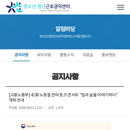
알림마당
청소년·청년근로권익센터의 소식을 전합니다.
공지사항
보도자료
활동소식
자료실
홍보영상
공지사항
[고용노동부] 4/30 노동절 전야 토크 콘서트 "일과 삶을 이야기하다"
개최 안내
작성일
2026/04/22 11:26
조회
1,074