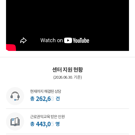
센터 지원 현황
(2026.06.30. 기준)
현재까지 해결된 상담
2
6
2
,
6
3
총
건
근로권익교육 받은 인원
4
4
3
,
0
8
총
명