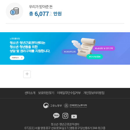
우리가 받아준 돈
6
,
0
7
7
5
총
만원
센터소개
보호위원 찾기
이메일무단수집거부
개인정보처리방침
청소년·청년근로권익센터
07222 ) 서울 영등포구 선유로54길 17 (영등포구 당산동6가 344-9) 3층