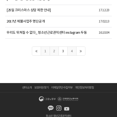
[25일 크리스마스 상담 제한 안내]
17.12.23
2017년 체불사업주 명단공개
17.02.13
우리도 뒤쳐질 수 없다_ 청소년근로권익센터 instagram 두둥
16.10.04
1
2
3
4
센터소개
보호위원 찾기
이메일무단수집거부
개인정보처리방침
청소년·청년근로권익센터