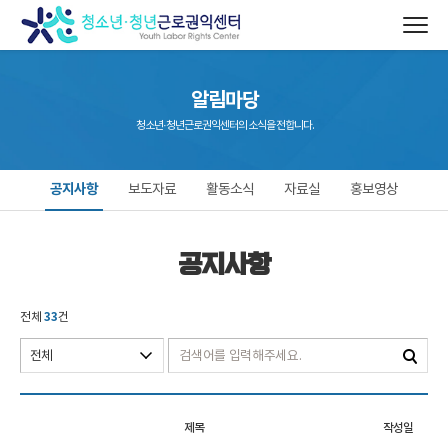
알림마당
청소년·청년근로권익센터의 소식을 전합니다.
공지사항
보도자료
활동소식
자료실
홍보영상
공지사항
33
전체
건
제목
작성일